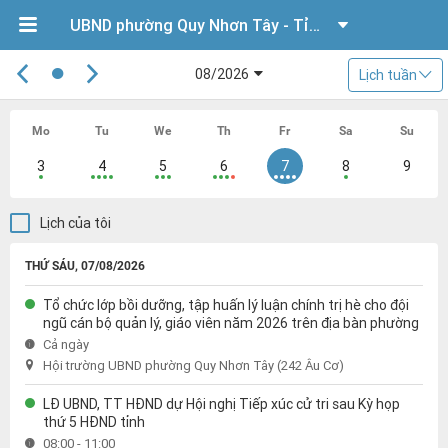
UBND phường Quy Nhơn Tây - Tỉnh Gia Lai
08/2026
Lịch tuần
Mo
Tu
We
Th
Fr
Sa
Su
3
4
5
6
7
8
9
Lịch của tôi
THỨ SÁU, 07/08/2026
Tổ chức lớp bồi dưỡng, tập huấn lý luận chính trị hè cho đội
ngũ cán bộ quản lý, giáo viên năm 2026 trên địa bàn phường
Cả ngày
Hội trường UBND phường Quy Nhơn Tây (242 Âu Cơ)
LĐ UBND, TT HĐND dự Hội nghị Tiếp xúc cử tri sau Kỳ họp
thứ 5 HĐND tỉnh
08:00 - 11:00