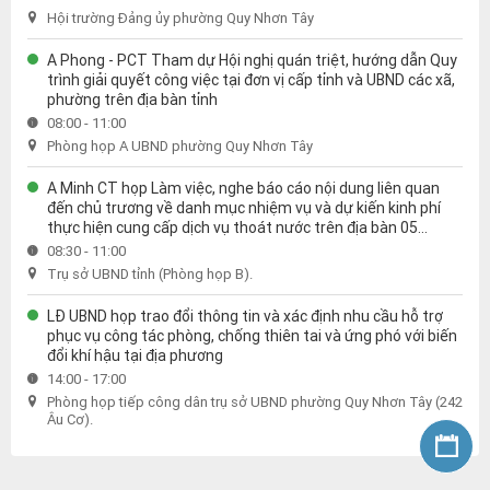
Hội trường Đảng ủy phường Quy Nhơn Tây
A Phong - PCT Tham dự Hội nghị quán triệt, hướng dẫn Quy
trình giải quyết công việc tại đơn vị cấp tỉnh và UBND các xã,
phường trên địa bàn tỉnh
08:00 - 11:00
Phòng họp A UBND phường Quy Nhơn Tây
A Minh CT họp Làm việc, nghe báo cáo nội dung liên quan
đến chủ trương về danh mục nhiệm vụ và dự kiến kinh phí
thực hiện cung cấp dịch vụ thoát nước trên địa bàn 05
phường thuộc thành phố Quy Nhơn cũ năm 2026
08:30 - 11:00
Trụ sở UBND tỉnh (Phòng họp B).
LĐ UBND họp trao đổi thông tin và xác định nhu cầu hỗ trợ
phục vụ công tác phòng, chống thiên tai và ứng phó với biến
đổi khí hậu tại địa phương
14:00 - 17:00
Phòng họp tiếp công dân trụ sở UBND phường Quy Nhơn Tây (242
Âu Cơ).