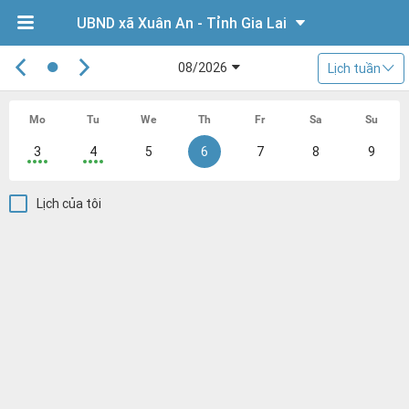
UBND xã Xuân An - Tỉnh Gia Lai
08/2026
Lịch tuần
Mo
Tu
We
Th
Fr
Sa
Su
3
4
5
6
7
8
9
Lịch của tôi